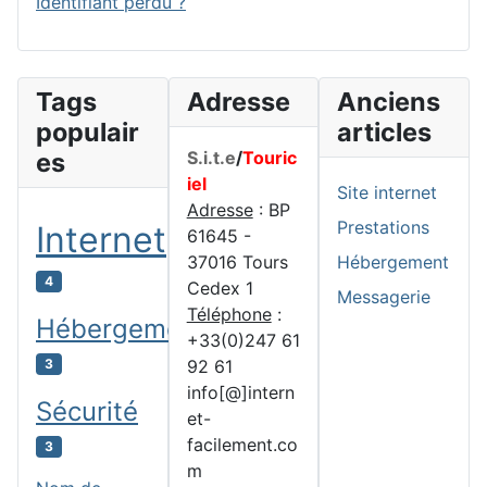
Identifiant perdu ?
Tags
Adresse
Anciens
populair
articles
es
S.i.t.e
/
Touric
iel
Site internet
Adresse
: BP
Prestations
Internet
61645 -
37016 Tours
Hébergement
4
Cedex 1
Messagerie
Téléphone
:
Hébergement
+33(0)247 61
92 61
3
info[@]intern
Sécurité
et-
facilement.co
3
m